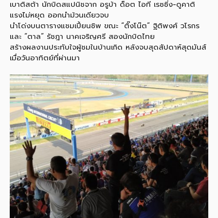
เบาติสต้า นักบิดสแปนิชจาก อรูบ้า ด็อต ไอที เรซซิ่ง-ดูคาติ
แรงไม่หยุด ออกนำม้วนเดียวจบ
นำโด่งบนตารางแชมเปี้ยนชิพ ขณะ “ติ๊งโน๊ต” ฐิติพงศ์ วโรกร
และ “ตาล” รัชฎา นาคเจริญศรี สองนักบิดไทย
สร้างผลงานประทับใจผู้ชมในบ้านเกิด หลังจบสุดสัปดาห์สุดมันส์
เมื่อวันอาทิตย์ที่ผ่านมา