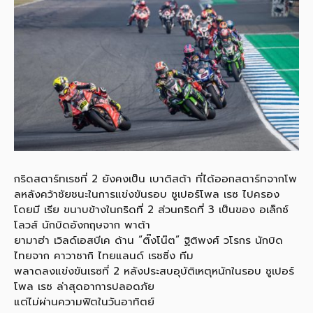
กริดสตาร์ทเรซที่ 2 ยังคงเป็น เบาติสต้า ที่ได้ออกสตาร์ทจากโพ
ลหลังคว้าชัยชนะในการแข่งขันรอบ ซูเปอร์โพล เรซ ไปครอง
โดยมี เรีย ขนาบข้างในกริดที่ 2 ส่วนกริดที่ 3 เป็นของ อเล็กซ์
โลวส์ นักบิดอังกฤษจาก พาต้า
ยามาฮ่า เวิลด์เอสบีเค ด้าน “ติ๊งโน๊ต” ฐิติพงศ์ วโรกร นักบิด
ไทยจาก คาวาซากิ ไทยแลนด์ เรซซิ่ง ทีม
พลาดลงแข่งขันเรซที่ 2 หลังประสบอุบัติเหตุหนักในรอบ ซูเปอร์
โพล เรซ ล่าสุดอาการปลอดภัย
แต่ไม่ผ่านความฟิตในวันอาทิตย์