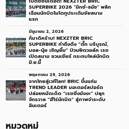
เปิดซีซั่นเดือด! NEXZTER BRIC
SUPERBIKE 2026 "มิกซ์-ธนัช" พลิก
เฉือนนักบิดโมโตทูประเดิมชัยสนาม
แรก
มิถุนายน 2, 2026
ก็มาดิคร้าบ! NEXZTER BRIC
SUPERBIKE ทำถึงดึง “ตั๊ก บริบูรณ์,
บอล-นุ้ย เชิญยิ้ม” ป่วนพิตวอล์ค เรซ
เปิดสนาม ชวนเชียร์ กระทบไหล่นักบิด
มิ.ย.นี้
พฤษภาคม 29, 2026
จากไทยสู่เวทีโลก! BRIC ขึ้นแท่น
TREND LEADER มอเตอร์สปอร์ต
ปล่อยหมัดเด็ด “เรซซิ่งมังงะ” ปลุก
จักรวาล “ฮีโร่นักบิด” สู่ภาพจำระดับ
อินเตอร์
หมวดหมู่