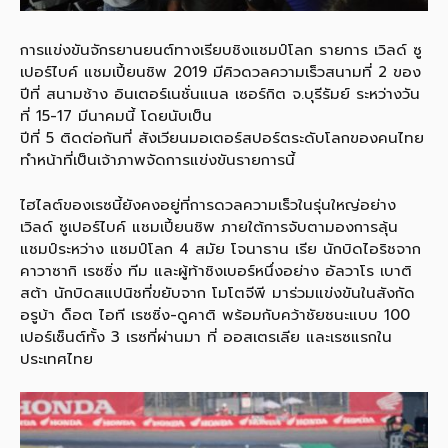
การแข่งขันจักรยานยนต์ทางเรียบชิงแชมป์โลก รายการ เวิลด์ ซู
เปอร์ไบค์ แชมเปี้ยนชิพ 2019 มีคิวดวลความเร็วสนามที่ 2 ของ
ปีที่ สนามช้าง อินเตอร์เนชั่นแนล เซอร์กิต จ.บุรีรัมย์ ระหว่างวัน
ที่ 15-17 มีนาคมนี้ โดยนับเป็น
ปีที่ 5 ติดต่อกันที่ สังเวียนมอเตอร์สปอร์ตระดับโลกของคนไทย
ทำหน้าที่เป็นเจ้าภาพจัดการแข่งขันรายการนี้
ไฮไลต์ของเรซนี้ยังคงอยู่ที่การดวลความเร็วในรุ่นใหญ่อย่าง
เวิลด์ ซูเปอร์ไบค์ แชมเปี้ยนชิพ ภายใต้การจับตามองการลุ้น
แชมป์ระหว่าง แชมป์โลก 4 สมัย โจนาธาน เรีย นักบิดไอริชจาก
คาวาซากิ เรซซิ่ง ทีม และผู้ท้าชิงเบอร์หนึ่งอย่าง อัลวาโร เบาติ
สต้า นักบิดสแปนิชที่ขยับจาก โมโตจีพี มาร่วมแข่งขันในสังกัด
อรูบ้า ด็อต ไอที เรซซิ่ง-ดูคาติ พร้อมกับคว้าชัยชนะแบบ 100
เปอร์เซ็นต์ทั้ง 3 เรซที่ผ่านมา ที่ ออสเตรเลีย และเรซแรกใน
ประเทศไทย