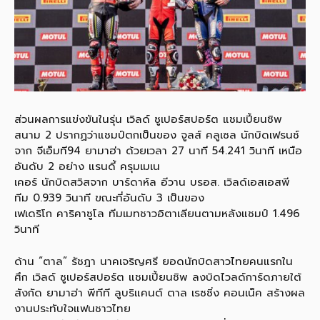
ส่วนผลการแข่งขันในรุ่น เวิลด์ ซูเปอร์สปอร์ต แชมเปี้ยนชิพ
สนาม 2 ปรากฏว่าแชมป์ตกเป็นของ จูลส์ คลูเซล นักบิดเฟรนช์
จาก จีเอ็มที94 ยามาฮ่า ด้วยเวลา 27 นาที 54.241 วินาที เหนือ
อันดับ 2 อย่าง แรนดี้ ครุมเมเน
เคอร์ นักบิดสวิสจาก บาร์ดาห์ล อีวาน บรอส. เวิลด์เอสเอสพี
ทีม 0.939 วินาที ขณะที่อันดับ 3 เป็นของ
เฟเดริโก คาริคาซูโล ทีมเมทชาวอิตาเลียนตามหลังแชมป์ 1.496
วินาที
ด้าน “ตาล” รัชฎา นาคเจริญศรี ยอดนักบิดสาวไทยคนแรกใน
ศึก เวิลด์ ซูเปอร์สปอร์ต แชมเปี้ยนชิพ ลงบิดไวลด์การ์ดภายใต้
สังกัด ยามาฮ่า พีทีที ลูบริแคนต์ ตาล เรซซิ่ง คอนเน็ค สร้างผล
งานประทับใจแฟนชาวไทย