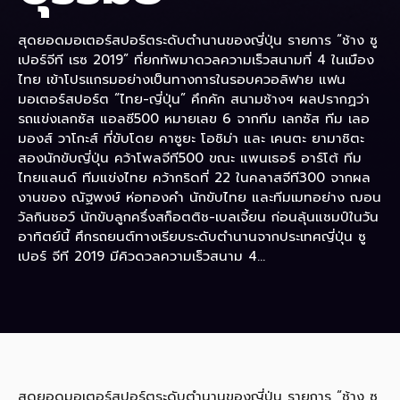
สุดยอดมอเตอร์สปอร์ตระดับตำนานของญี่ปุ่น รายการ “ช้าง ซู
เปอร์จีที เรซ 2019” ที่ยกทัพมาดวลความเร็วสนามที่ 4 ในเมือง
ไทย เข้าโปรแกรมอย่างเป็นทางการในรอบควอลิฟาย แฟน
มอเตอร์สปอร์ต “ไทย-ญี่ปุ่น” คึกคัก สนามช้างฯ ผลปรากฏว่า
รถแข่งเลกซัส แอลซี500 หมายเลข 6 จากทีม เลกซัส ทีม เลอ
มองส์ วาโกะส์ ที่ขับโดย คาซูยะ โอชิม่า และ เคนตะ ยามาชิตะ
สองนักขับญี่ปุ่น คว้าโพลจีที500 ขณะ แพนเธอร์ อาร์โต้ ทีม
ไทยแลนด์ ทีมแข่งไทย คว้ากริดที่ 22 ในคลาสจีที300 จากผล
งานของ ณัฐพงษ์ ห่อทองคำ นักขับไทย และทีมเมทอย่าง ฌอน
วัลกินชอว์ นักขับลูกครึ่งสก็อตติช-เบลเจี้ยน ก่อนลุ้นแชมป์ในวัน
อาทิตย์นี้ ศึกรถยนต์ทางเรียบระดับตำนานจากประเทศญี่ปุ่น ซู
เปอร์ จีที 2019 มีคิวดวลความเร็วสนาม 4...
สุดยอดมอเตอร์สปอร์ตระดับตำนานของญี่ปุ่น รายการ “ช้าง ซู