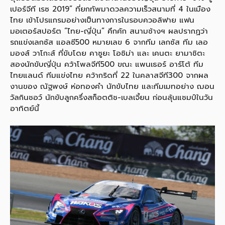
เปอร์จีที เรซ 2019” ที่ยกทัพมาดวลความเร็วสนามที่ 4 ในเมือง
ไทย เข้าโปรแกรมอย่างเป็นทางการในรอบควอลิฟาย แฟน
มอเตอร์สปอร์ต “ไทย-ญี่ปุ่น” คึกคัก สนามช้างฯ ผลปรากฏว่า
รถแข่งเลกซัส แอลซี500 หมายเลข 6 จากทีม เลกซัส ทีม เลอ
มองส์ วาโกะส์ ที่ขับโดย คาซูยะ โอชิม่า และ เคนตะ ยามาชิตะ
สองนักขับญี่ปุ่น คว้าโพลจีที500 ขณะ แพนเธอร์ อาร์โต้ ทีม
ไทยแลนด์ ทีมแข่งไทย คว้ากริดที่ 22 ในคลาสจีที300 จากผล
งานของ ณัฐพงษ์ ห่อทองคำ นักขับไทย และทีมเมทอย่าง ฌอน
วัลกินชอว์ นักขับลูกครึ่งสก็อตติช-เบลเจี้ยน ก่อนลุ้นแชมป์ในวัน
อาทิตย์นี้