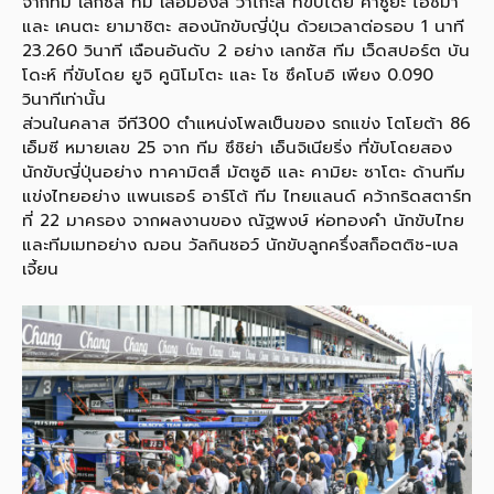
จากทีม เลกซัส ทีม เลอมองส์ วาโกะส์ ที่ขับโดย คาซูยะ โอชิม่า
และ เคนตะ ยามาชิตะ สองนักขับญี่ปุ่น ด้วยเวลาต่อรอบ 1 นาที
23.260 วินาที เฉือนอันดับ 2 อย่าง เลกซัส ทีม เว็ดสปอร์ต บัน
โดะห์ ที่ขับโดย ยูจิ คูนิโมโตะ และ โช ซึคโบอิ เพียง 0.090
วินาทีเท่านั้น
ส่วนในคลาส จีที300 ตำแหน่งโพลเป็นของ รถแข่ง โตโยต้า 86
เอ็มซี หมายเลข 25 จาก ทีม ซึชิย่า เอ็นจิเนียริ่ง ที่ขับโดยสอง
นักขับญี่ปุ่นอย่าง ทาคามิตสึ มัตซูอิ และ คามิยะ ซาโตะ ด้านทีม
แข่งไทยอย่าง แพนเธอร์ อาร์โต้ ทีม ไทยแลนด์ คว้ากริดสตาร์ท
ที่ 22 มาครอง จากผลงานของ ณัฐพงษ์ ห่อทองคำ นักขับไทย
และทีมเมทอย่าง ฌอน วัลกินชอว์ นักขับลูกครึ่งสก็อตติช-เบล
เจี้ยน