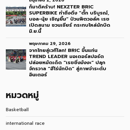
มิถุนายน 2, 2026
ก็มาดิคร้าบ! NEXZTER BRIC
SUPERBIKE ทำถึงดึง “ตั๊ก บริบูรณ์,
บอล-นุ้ย เชิญยิ้ม” ป่วนพิตวอล์ค เรซ
เปิดสนาม ชวนเชียร์ กระทบไหล่นักบิด
มิ.ย.นี้
พฤษภาคม 29, 2026
จากไทยสู่เวทีโลก! BRIC ขึ้นแท่น
TREND LEADER มอเตอร์สปอร์ต
ปล่อยหมัดเด็ด “เรซซิ่งมังงะ” ปลุก
จักรวาล “ฮีโร่นักบิด” สู่ภาพจำระดับ
อินเตอร์
หมวดหมู่
Basketball
international race