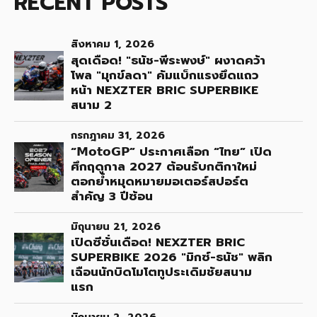
RECENT POSTS
สิงหาคม 1, 2026
สุดเดือด! "ธนัช-พีระพงษ์" ผงาดคว้า
โพล "มุกข์ลดา" คัมแบ็กแรงยึดแถว
หน้า NEXZTER BRIC SUPERBIKE
สนาม 2
กรกฎาคม 31, 2026
“𝗠𝗼𝘁𝗼𝗚𝗣” ประกาศเลือก “ไทย” เปิด
ศึกฤดูกาล 2027 ต้อนรับกติกาใหม่
ตอกย้ำหมุดหมายมอเตอร์สปอร์ต
สำคัญ 3 ปีซ้อน
มิถุนายน 21, 2026
เปิดซีซั่นเดือด! NEXZTER BRIC
SUPERBIKE 2026 "มิกซ์-ธนัช" พลิก
เฉือนนักบิดโมโตทูประเดิมชัยสนาม
แรก