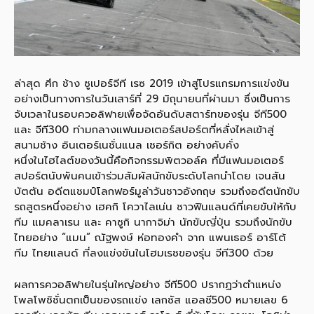
ล่าสุด ศึก ช้าง ซูเปอร์จีที เรซ 2019 เข้าสู่โปรแกรมการแข่งขัน
อย่างเป็นทางการในวันเสาร์ที่ 29 มิถุนายนที่ผ่านมา ซึ่งเป็นการ
จับเวลาในรอบควอลิฟายเพื่อจัดอันดับสตาร์ทของรุ่น จีที500
และ จีที300 ท่ามกลางแฟนมอเตอร์สปอร์ตที่หลั่งไหลเข้าสู่
สนามช้าง อินเตอร์เนชั่นแนล เซอร์กิต อย่างคับคั่ง
หนึ่งในไฮไลต์ของวันนี้คือกิจกรรมพิตวอล์ค ที่มีแฟนมอเตอร์
สปอร์ตนับพันคนเข้าร่วมสัมผัสนักขับระดับโลกนำโดย เจนสัน
บัตตัน อดีตแชมป์โลกฟอร์มูล่าวันชาวอังกฤษ รวมถึงอดีตนักขับ
รถสูตรหนึ่งอย่าง เฮคกิ โควาไลเน่น ชาวฟินแลนด์ที่เคยขับให้กับ
ทีม แมคลาเรน และ คาซูกิ นากาจิม่า นักขับญี่ปุ่น รวมถึงนักขับ
ไทยอย่าง “แมน” ณัฐพงษ์ ห่อทองคำ จาก แพนเธอร์ อาร์โต้
ทีม ไทยแลนด์ ที่ลงแข่งขันในโฮมเรซของรุ่น จีที300 ด้วย
ผลการควอลิฟายในรุ่นใหญ่อย่าง จีที500 ปรากฏว่าตำแหน่ง
โพลโพซิชั่นตกเป็นของรถแข่ง เลกซัส แอลซี500 หมายเลข 6