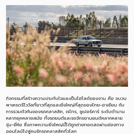
กิจกรรมที่สร้างความประทับใจและเป็นไฮไลต์ของงาน คือ ขบวน
พาเหรดรีไววัลที่ยาวที่สุดและยิ่งใหญ่ที่สุดของไทย-อาเซียน กับ
การรวมตัวกันของรถคลาสสิค, เรโทร, ซูเปอร์คาร์ ระดับตำนาน
หลากยุคหลายสมัย ทั้งรถยนต์และรถจักรยานยนต์หลากหลาย
รุ่น-ยี่ห้อ ซึ่งภาพความยิ่งใหญ่นี้ได้ถูกถ่ายทอดสดผ่านช่องทาง
ออนไลน์ไปสู่คนรักรถคลาสสิคทั่วโลก