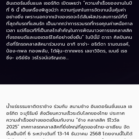
อินเตอร์เนชั่นแนล เซอร์กิต เปิดเผยว่า “ความสำเร็จของงานในปี
ที่ 6 นี้ เป็นเครื่องพิสูจน์ว่า ความทุ่มเทในการจัดงานนั้นคุ้มค่า
อย่างยิ่ง เพราะนอกจากเจ้าของรถจะได้สัมผัสประสบการณ์ที่ดี
ที่สุดกับรถที่แสนรัก เป็นมากกว่าการรวมรถที่ทรงคุณค่าเหนือกาล
เวลา แต่คือเวทีที่เป็นกลไกสำคัญในการพัฒนาวงการรถคลาสสิค
ทั้งรถยนต์และมอเตอร์ไซค์อย่างยั่งยืน” ในปีนี้มี ดารา ศิลปินคน
ดังที่รักรถคลาสสิคมาร่วมงาน อาทิ ชาช่า- อริต์ตา รามณรงค์,
ป๋อง-กพล ทองพลับ, ไต้ฝุ่น-ตากเพชร เลขาวิจิตร, เบนซ์ เรซ
ซิ่ง- อริย์ธัช วรโรจน์เจริญเดช...
น้ำแร่ธรรมชาติตราช้าง ร่วมกับ สนามช้าง อินเตอร์เนชั่นแนล เซ
อร์กิต จ.บุรีรัมย์ สังเวียนความเร็วระดับโลกของไทย ประกาศ
ความสำเร็จอย่างยอดเยี่ยมกับงาน “ช้าง คลาสสิค รีไววัล
2025” เทศกาลรถคลาสสิคที่ยิ่งใหญ่ที่สุดของไทย-อาเซียน จัด
ขึ้นเป็นปีที่ 6 ระหว่างวันที่ 13-14 ธันวาคม 2568 โดยงานนี้ไม่ได้