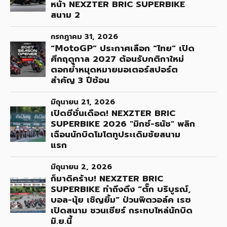
หน้า NEXZTER BRIC SUPERBIKE
สนาม 2
กรกฎาคม 31, 2026
“𝗠𝗼𝘁𝗼𝗚𝗣” ประกาศเลือก “ไทย” เปิด
ศึกฤดูกาล 2027 ต้อนรับกติกาใหม่
ตอกย้ำหมุดหมายมอเตอร์สปอร์ต
สำคัญ 3 ปีซ้อน
มิถุนายน 21, 2026
เปิดซีซั่นเดือด! NEXZTER BRIC
SUPERBIKE 2026 "มิกซ์-ธนัช" พลิก
เฉือนนักบิดโมโตทูประเดิมชัยสนาม
แรก
มิถุนายน 2, 2026
ก็มาดิคร้าบ! NEXZTER BRIC
SUPERBIKE ทำถึงดึง “ตั๊ก บริบูรณ์,
บอล-นุ้ย เชิญยิ้ม” ป่วนพิตวอล์ค เรซ
เปิดสนาม ชวนเชียร์ กระทบไหล่นักบิด
มิ.ย.นี้