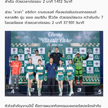
สำเร็จ ด้วยเวลาต่อรอบ 2 นาที 1.412 วินาที
ส่วน “ชาช่า” อริต์ตา รามณรงค์ ที่ลงแข่งขันประเภทรถยนต์
คลาสสิค รุ่น ออล อเมริกัน รีไววัล ด้วยรถมัสแตง คว้าอันดับ 7
โอเวอร์ออล ด้วยเวลาต่อรอบ 2 นาที 37.931 วินาที
หัวใจสำคัญงานปีนี้ คือการผนวกกิจกรรมมอเตอร์สปอร์ตเข้ากับ