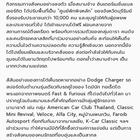
กิจกรรมทางสังคมอย่างลงตัว เมื่อสนามช้าง อินเตอร์เนชั่นแนล
เซอร์กิต ได้ปรับพื้นที่เป็น “ศูนย์พักพิงหลัก” ของจังหวัดบุรีรัมย์
ซึ่งรองรับประชาชนกว่า 10,000 คน และชุบชูใจให้กับผู้อพยพ
และประชาชนทั่วไป ได้เข้าชมงานได้ฟรี ผ่อนคลายจาก
สถานการณ์ตึงเครียด พร้อมกับการรวมตัวของกลุ่มดารา คนดัง
และคนรักรถคลาสสิคที่มาร่วมงานอย่างคับคั่ง สะท้อนให้เห็นถึง
ความมั่นใจด้านความปลอดภัย ความรู้สึกเชิงบวก นอกจากนี้ยัง
ได้ไปเยี่ยมเยียนและบริจาคสิ่งของ ส่งต่อกำลังใจให้กับคนใน
ชุมชนได้ในยามวิกฤตไปพร้อมๆกัน ตอกย้ำว่าสนามช้างฯ เป็น
มากกว่าสนามแข่งรถ
สีสันอย่างของการได้เห็นรถหายากอย่าง Dodge Charger รถ
สปอร์ตในตำนานรุ่นเดียวกับรถคู่ใจของ โดมินิก ทอเร็ตโต
พระเอกจากภาพยนตร์ Fast & Furious ที่โด่งดังไปทั่วโลก มา
ปรากฎโฉมในสนามและที่สำคัญคือการมีกลุ่มผู้รักรถจาก
นานาชาติ เช่น กลุ่ม American Car Club Thailand, Classic
Mini Revival, Veloce, Alfa City, หมู่บ้านเพนกวิน, Faroib
Autosport ที่ยกทีมกันมาจากมาเลเซีย, K-Car Classic ฯลฯ
เข้าร่วมงาน ทำให้งานมีมิติที่ลึกซึ้งกว่าแค่การแข่งขัน แต่เป็นการ
สร้างสังคมของคนรักรถที่อบอุ่นและเป็นสากล