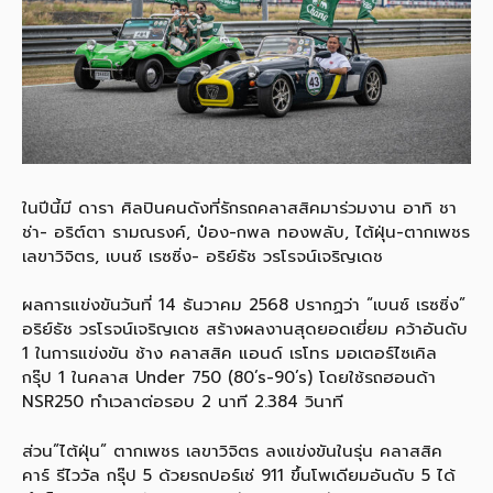
ในปีนี้มี ดารา ศิลปินคนดังที่รักรถคลาสสิคมาร่วมงาน อาทิ ชา
ช่า- อริต์ตา รามณรงค์, ป๋อง-กพล ทองพลับ, ไต้ฝุ่น-ตากเพชร
เลขาวิจิตร, เบนซ์ เรซซิ่ง- อริย์ธัช วรโรจน์เจริญเดช
ผลการแข่งขันวันที่ 14 ธันวาคม 2568 ปรากฏว่า “เบนซ์ เรซซิ่ง”
อริย์ธัช วรโรจน์เจริญเดช สร้างผลงานสุดยอดเยี่ยม คว้าอันดับ
1 ในการแข่งขัน ช้าง คลาสสิค แอนด์ เรโทร มอเตอร์ไซเคิล
กรุ๊ป 1 ในคลาส Under 750 (80’s-90’s) โดยใช้รถฮอนด้า
NSR250 ทำเวลาต่อรอบ 2 นาที 2.384 วินาที
ส่วน”ไต้ฝุ่น” ตากเพชร เลขาวิจิตร ลงแข่งขันในรุ่น คลาสสิค
คาร์ รีไววัล กรุ๊ป 5 ด้วยรถปอร์เช่ 911 ขึ้นโพเดียมอันดับ 5 ได้