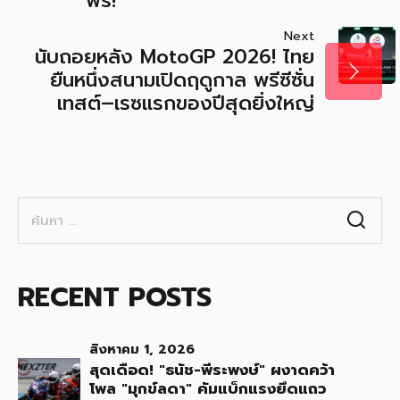
ฟรี!
Next
นับถอยหลัง MotoGP 2026! ไทย
ยืนหนึ่งสนามเปิดฤดูกาล พรีซีซั่น
เทสต์–เรซแรกของปีสุดยิ่งใหญ่
ค้นหา
สำหรับ:
RECENT POSTS
สิงหาคม 1, 2026
สุดเดือด! "ธนัช-พีระพงษ์" ผงาดคว้า
โพล "มุกข์ลดา" คัมแบ็กแรงยึดแถว