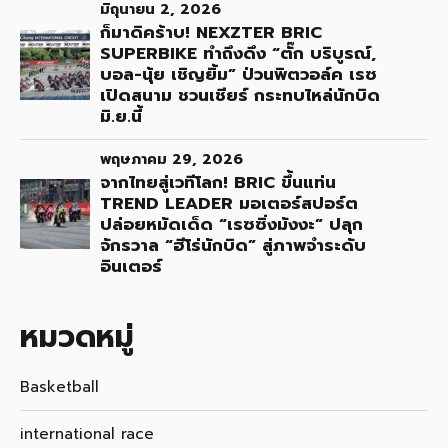
มิถุนายน 2, 2026
ก็มาดิคร้าบ! NEXZTER BRIC
SUPERBIKE ทำถึงดึง “ตั๊ก บริบูรณ์,
บอล-นุ้ย เชิญยิ้ม” ป่วนพิตวอล์ค เรซ
เปิดสนาม ชวนเชียร์ กระทบไหล่นักบิด
มิ.ย.นี้
พฤษภาคม 29, 2026
จากไทยสู่เวทีโลก! BRIC ขึ้นแท่น
TREND LEADER มอเตอร์สปอร์ต
ปล่อยหมัดเด็ด “เรซซิ่งมังงะ” ปลุก
จักรวาล “ฮีโร่นักบิด” สู่ภาพจำระดับ
อินเตอร์
หมวดหมู่
Basketball
international race