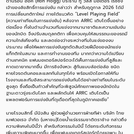
ด้านรอน ฮอค (Ron Hogg) ประธาน ทู วีลส์ มอเตอร์ เรซซิ่ง
เจ้าของลิขสิทธิ์การแข่งขัน กล่าวว่า สำหรับฤดูกาล 2026 ได้มี
การเปลี่ยนกติกาใหม่ ภายใต้แนวคิด “Level Playing Field”
(ความเท่าเทียมในการแข่งขัน) หลังจาก ARRC เติบโตขึ้นอย่าง
ต่อเนื่อง ทั้งในด้านจำนวนทีมแข่งจากนานาชาติและความเข้มข้น
ของนักบิด จึงปรับสมดุลกติกา เพื่อควบคุมให้สมรรถนะของรถมี
ความใกล้เคียงกัน และลดช่องว่างระหว่างทีมในแง่ของงบ
ประมาณ เพื่อให้ผลการแข่งขันถูกตัดสินด้วยฝีมือของนักแข่ง
แท็กติกในสนาม และการทำงานของทีม มากกว่าความได้เปรียบ
ด้านเทคนิค แฟนมอเตอร์สปอร์ตจะได้เห็นการแข่งขันที่สูสีและ
คาดเดายากมากขึ้น มีการชิงจังหวะ สู้กันแบบล้อต่อล้อ ชนิด
หายใจรดต้นคอและแลกกันในทุกโค้ง พร้อมเปิดโอกาสให้ทีม
โรงงานและทีมอิสระสามารถแข่งขันกันได้อย่างเท่าเทียมในระดับ
สูงสุด ซึ่งถือเป็นก้าวสำคัญที่จะพิสูจน์ศักยภาพของนักบิดใน
ฐานะดาวรุ่งระดับโลก และผลักดันให้ ARRC เติบโตเป็น
แพลตฟอร์มการแข่งขันที่ดุเดือดที่สุดในภูมิภาคเอเชีย”
นายโรจนสิทธิ์ มีนิจสิน ผู้ช่วยผู้อำนวยการฝ่ายกีฬา บริษัท ไทย
เบฟเวอเรจ จำกัด (มหาชน)โดยน้ำแร่ธรรมชาติตราช้าง กล่าวถึง
ความพิเศษในปีนี้ว่า สำหรับกิจกรรมในปีนี้ ได้ยกระดับกิจกรรม
เพิ่มความพิเศษมากขึ้น เพื่อแฟนมอเตอร์สปอร์ตโดยเฉพาะ ใน