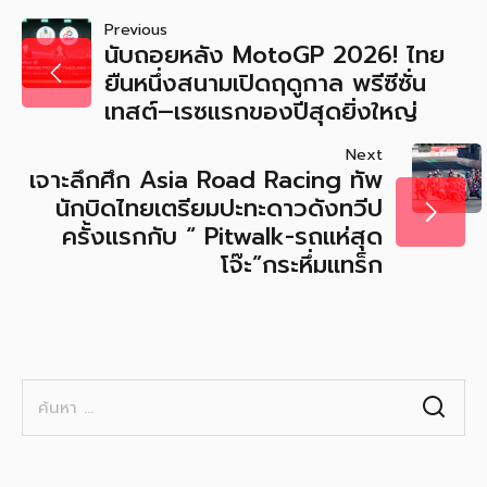
แนะแนว
Previous
นับถอยหลัง MotoGP 2026! ไทย
เรื่อง
ยืนหนึ่งสนามเปิดฤดูกาล พรีซีซั่น
เทสต์–เรซแรกของปีสุดยิ่งใหญ่
Next
เจาะลึกศึก Asia Road Racing ทัพ
นักบิดไทยเตรียมปะทะดาวดังทวีป
ครั้งแรกกับ “ Pitwalk-รถแห่สุด
โจ๊ะ”กระหึ่มแทร็ก
ค้นหา
สำหรับ: