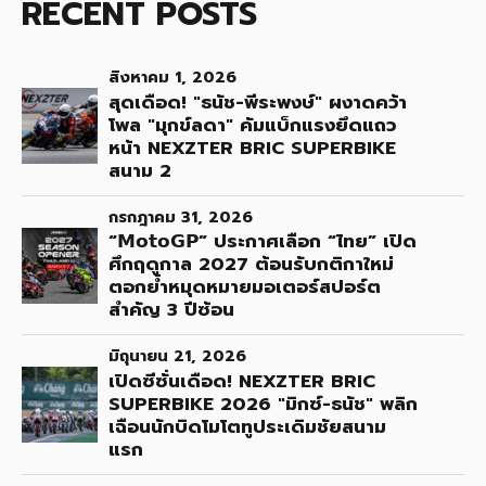
RECENT POSTS
สิงหาคม 1, 2026
สุดเดือด! "ธนัช-พีระพงษ์" ผงาดคว้า
โพล "มุกข์ลดา" คัมแบ็กแรงยึดแถว
หน้า NEXZTER BRIC SUPERBIKE
สนาม 2
กรกฎาคม 31, 2026
“𝗠𝗼𝘁𝗼𝗚𝗣” ประกาศเลือก “ไทย” เปิด
ศึกฤดูกาล 2027 ต้อนรับกติกาใหม่
ตอกย้ำหมุดหมายมอเตอร์สปอร์ต
สำคัญ 3 ปีซ้อน
มิถุนายน 21, 2026
เปิดซีซั่นเดือด! NEXZTER BRIC
SUPERBIKE 2026 "มิกซ์-ธนัช" พลิก
เฉือนนักบิดโมโตทูประเดิมชัยสนาม
แรก