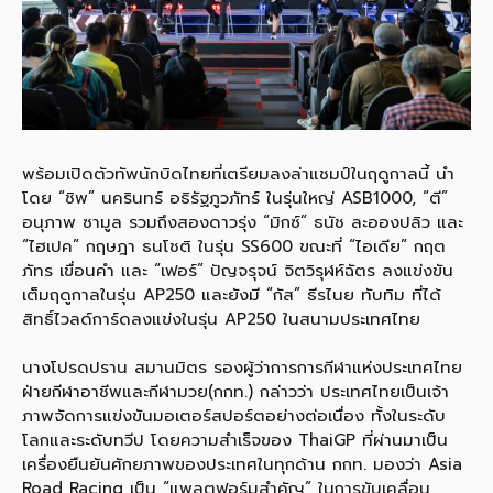
พร้อมเปิดตัวทัพนักบิดไทยที่เตรียมลงล่าแชมป์ในฤดูกาลนี้ นำ
โดย “ชิพ” นครินทร์ อธิรัฐภูวภัทร์ ในรุ่นใหญ่ ASB1000, “ตี”
อนุภาพ ซามูล รวมถึงสองดาวรุ่ง “มิกซ์” ธนัช ละอองปลิว และ
“ไฮเปค” กฤษฎา ธนโชติ ในรุ่น SS600 ขณะที่ “ไอเดีย” กฤต
ภัทร เขื่อนคำ และ “เฟอร์” ปัญจรุจน์ จิตวิรุฬห์ฉัตร ลงแข่งขัน
เต็มฤดูกาลในรุ่น AP250 และยังมี “กัส” ธีรไนย ทับทิม ที่ได้
สิทธิ์ไวลด์การ์ดลงแข่งในรุ่น AP250 ในสนามประเทศไทย
นางโปรดปราน สมานมิตร รองผู้ว่าการการกีฬาแห่งประเทศไทย
ฝ่ายกีฬาอาชีพและกีฬามวย(กกท.) กล่าวว่า ประเทศไทยเป็นเจ้า
ภาพจัดการแข่งขันมอเตอร์สปอร์ตอย่างต่อเนื่อง ทั้งในระดับ
โลกและระดับทวีป โดยความสำเร็จของ ThaiGP ที่ผ่านมาเป็น
เครื่องยืนยันศักยภาพของประเทศในทุกด้าน กกท. มองว่า Asia
Road Racing เป็น “แพลตฟอร์มสำคัญ” ในการขับเคลื่อน