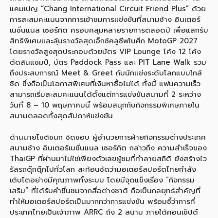
แคมเปญ “Chang International Circuit Friend Plus” ด้วย
การสะสมคะแนนจากการเข้าชมการแข่งขันที่สนามช้าง อินเตอร์
เนชั่นแนล เซอร์กิต ครอบคลุมหลายรายการตลอดปี เพื่อแลกรับ
สิทธิพิเศษและลุ้นรางวัลสุดเอ็กซ์คลูซีฟในศึก MotoGP 2027
โดยรางวัลสูงสุดประกอบด้วยบัตร VIP Lounge โค้ง 12 โค้ง
ตัดสินแชมป์, บัตร Paddock Pass และ PIT Lane Walk รวม
ถึงประสบการณ์ Meet & Greet กับนักแข่งระดับโลกแบบใกล้
ชิด ซึ่งถือเป็นโอกาสพิเศษที่เงินหาซื้อไม่ได้ ทั้งนี้ แฟนความเร็ว
สามารถเริ่มสะสมคะแนนได้ตั้งแต่การแข่งขันสนามที่ 2 ระหว่าง
วันที่ 8 – 10 พฤษภาคมนี้ พร้อมสนุกกับกิจกรรมพิเศษภายใน
สนามตลอดทั้งสุดสัปดาห์แข่งขัน
ด้านนายโชติชนก ชิดชอบ ผู้อำนวยการฝ่ายกิจกรรมต่างประเทศ
สนามช้าง อินเตอร์เนชั่นแนล เซอร์กิต กล่าวถึง ความสำเร็จของ
ThaiGP ที่ผ่านมาไม่ใช่เพียงตัวเลขผู้ชมที่ทำลายสถิติ ยังสร้างไว
รัลรถตุ๊กตุ๊กไปทั่วโลก สะท้อนชัดว่ามอเตอร์สปอร์ตไทยกำลัง
เติบโตอย่างมีคุณภาพทั้งระบบ โดยมีจุดแข็งเรื่อง “กิจกรรม
เสริม” ที่ได้รับคำชื่นชมจากสื่อต่างชาติ ถือเป็นกลยุทธ์สำคัญที่
ทำให้มอเตอร์สปอร์ตเป็นมากกว่าการแข่งขัน พร้อมชี้ว่าการที่
ประเทศไทยเป็นเจ้าภาพ ARRC ถึง 2 สนาม ภายใต้คอนเซ็ปต์