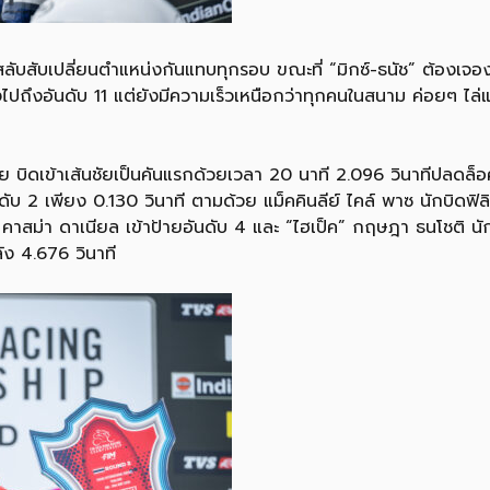
สลับสับเปลี่ยนตำแหน่งกันแทบทุกรอบ ขณะที่ “มิกซ์-ธนัช” ต้องเจอง
ไปถึงอันดับ 11 แต่ยังมีความเร็วเหนือกว่าทุกคนในสนาม ค่อยๆ ไล่แซ
 บิดเข้าเส้นชัยเป็นคันแรกด้วยเวลา 20 นาที 2.096 วินาทีปลดล็อ
ันดับ 2 เพียง 0.130 วินาที ตามด้วย แม็คคินลีย์ ไคล์ พาซ นักบิดฟิ
น คาสม่า ดาเนียล เข้าป้ายอันดับ 4 และ “ไฮเป็ค” กฤษฎา ธนโชติ น
ัง 4.676 วินาที