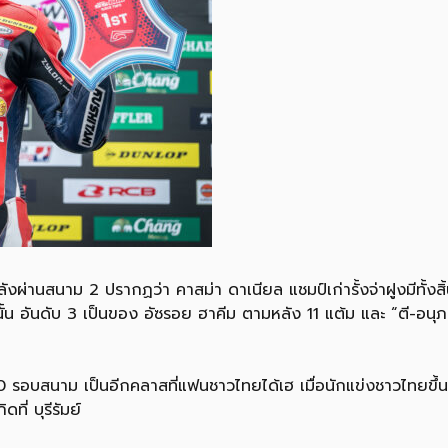
ลังผ่านสนาม 2 ปรากฏว่า คาสม่า ดาเนียล แชมป์เก่ารั้งจ่าฝูงมีทั้งส
นั้น อันดับ 3 เป็นของ อัซรอย ฮาคีม ตามหลัง 11 แต้ม และ “ตี-อนุภา
ิ้น 10 รอบสนาม เป็นอีกคลาสที่แฟนชาวไทยได้เฮ เมื่อนักแข่งชาวไทยขึ
ี่ บุรีรัมย์