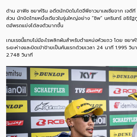
ด้าน ฮาฟิซ ซยาห์ริน อดีตนักบิดโมโตจีพีชาวมาเลเซียจาก เจดีที เ
ส่วน นักบิดไทยหนึ่งเดียวในรุ่นใหญ่อย่าง “ชิพ” นครินทร์ อธิรัฐ
ตอัพรถแข่งได้ลงตัวมากขึ้น
เกมเรซนี้แทบไม่มีอะไรพลิกผันสำหรับตำแหน่งหัวแถว โดย ซยาห์ริน ท
ระยะห่างและบิดเข้าป้ายเป็นคันแรกด้วยเวลา 24 นาที 1.995 วิน
2.748 วินาที