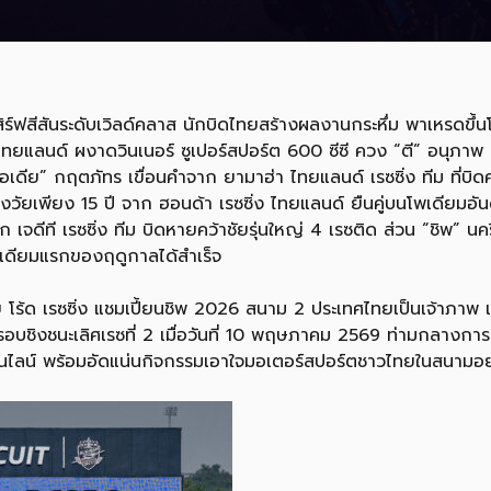
เสิร์ฟสีสันระดับเวิลด์คลาส นักบิดไทยสร้างผลงานกระหึ่ม พาเหรดขึ้
 ไทยแลนด์ ผงาดวินเนอร์ ซูเปอร์สปอร์ต 600 ซีซี ควง “ตี” อนุภาพ
ไอเดีย” กฤตภัทร เขื่อนคำจาก ยามาฮ่า ไทยแลนด์ เรซซิ่ง ทีม ที่บิดค
รุ่งวัยเพียง 15 ปี จาก ฮอนด้า เรซซิ่ง ไทยแลนด์ ยืนคู่บนโพเดียมอั
เจดีที เรซซิ่ง ทีม บิดหายคว้าชัยรุ่นใหญ่ 4 เรซติด ส่วน “ชิพ” นคริ
พเดียมแรกของฤดูกาลได้สำเร็จ
 โร้ด เรซซิ่ง แชมเปี้ยนชิพ 2026 สนาม 2 ประเทศไทยเป็นเจ้าภาพ แ
เร็วรอบชิงชนะเลิศเรซที่ 2 เมื่อวันที่ 10 พฤษภาคม 2569 ท่ามกลาง
ไลน์ พร้อมอัดแน่นกิจกรรมเอาใจมอเตอร์สปอร์ตชาวไทยในสนามอย่า