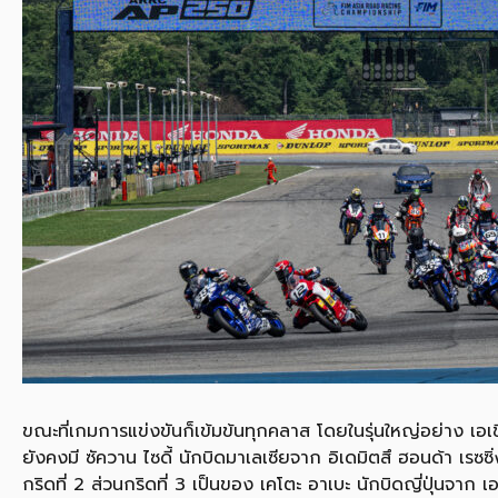
ขณะที่เกมการแข่งขันก็เข้มข้นทุกคลาส โดยในรุ่นใหญ่อย่าง เอเช
ยังคงมี ซัควาน ไซดี้ นักบิดมาเลเซียจาก อิเดมิตสึ ฮอนด้า เรซ
กริดที่ 2 ส่วนกริดที่ 3 เป็นของ เคโตะ อาเบะ นักบิดญี่ปุ่นจาก เ