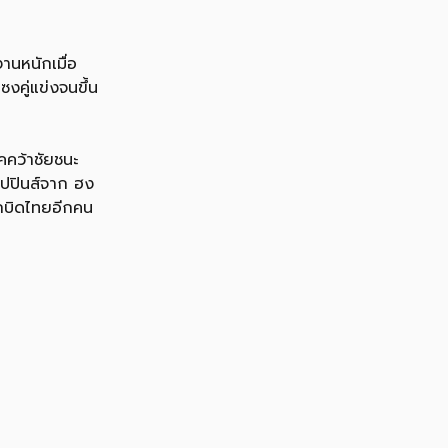
านหนักเมื่อ
งคู่แข่งจนขึ้น
คคว้าชัยชนะ
ลิปปินส์จาก ฮง
ักบิดไทยอีกคน