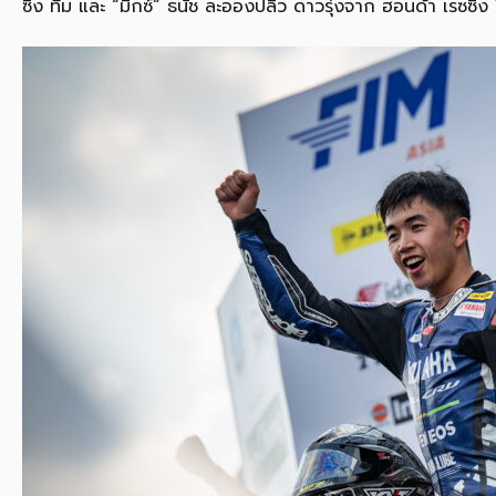
ซิ่ง ทีม และ “มิกซ์” ธนัช ละอองปลิว ดาวรุ่งจาก ฮอนด้า เรซซิ่ง