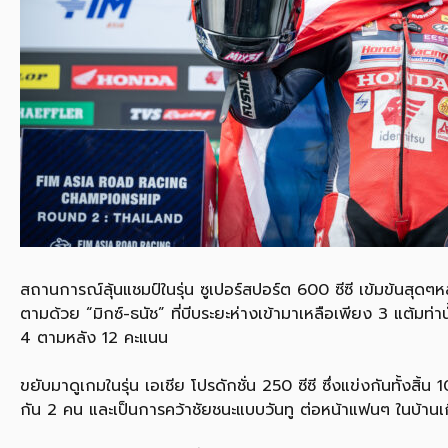
สถานการณ์ลุ้นแชมป์ในรุ่น ซูเปอร์สปอร์ต 600 ซีซี เข้มข้นสุดๆห
ตามด้วย “มิกซ์-ธนัช” ที่บีบระยะห่างเข้ามาเหลือเพียง 3 แต้มท่า
4 ตามหลัง 12 คะแนน
ขยับมาดูเกมในรุ่น เอเชีย โปรดักชั่น 250 ซีซี ซึ่งแข่งกันทั้งส
กัน 2 คน และเป็นการคว้าชัยชนะแบบวันทู ต่อหน้าแฟนๆ ในบ้านเกิดท