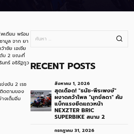
ค้นหา
นโพเดียม พร้อม
สำหรับ:
 ซามูล จาก ยา
ว้าชัย เอเชีย
นดับ 2 ขณะที่
RECENT POSTS
นทร์ อธิรัฐภูว
สิงหาคม 1, 2026
ข่งขัน 2 เรซ
สุดเดือด! "ธนัช-พีระพงษ์"
การติดตามของ
ผงาดคว้าโพล "มุกข์ลดา" คัม
งเต็มอิ่ม
แบ็กแรงยึดแถวหน้า
NEXZTER BRIC
SUPERBIKE สนาม 2
กรกฎาคม 31, 2026