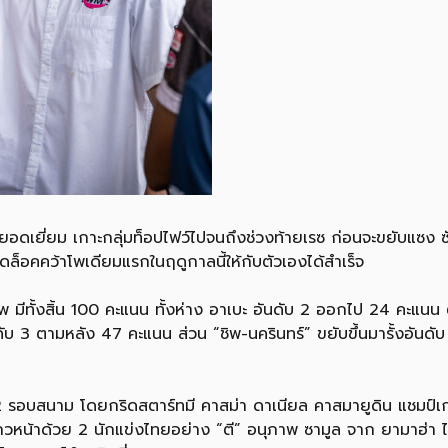
ยอดเยี่ยม เกาะกลุ่มท็อปไฟว์ไปจนถึงช่วงท้ายเรซ ก่อนจะขยับแซง ซัค
ลดล็อคคว้าโพเดียมแรกในฤดูกาลนี้ให้กับตัวเองได้สำเร็จ
 มีทั้งสิ้น 100 คะแนน ทั้งห่าง อาเบะ อันดับ 2 ออกไป 24 คะแน
อันดับ 3 ตามหลัง 47 คะแนน ส่วน “ชิพ-นครินทร์” ขยับขึ้นมารั้งอันดั
น 12 รอบสนาม โดยกริดสตาร์ทมี คาสม่า ดาเนียล คาสมายูดิน แชมป์เ
ถวหน้าด้วย 2 นักแข่งไทยอย่าง “ตี” อนุภาพ ซามูล จาก ยามาฮ่า 