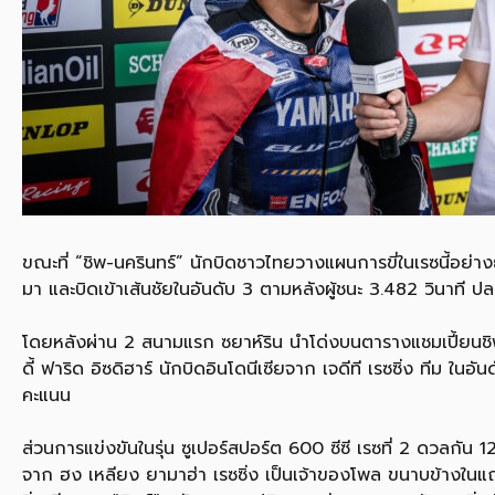
ขณะที่ “ชิพ-นครินทร์” นักบิดชาวไทยวางแผนการขี่ในเรซนี้อย่าง
มา และบิดเข้าเส้นชัยในอันดับ 3 ตามหลังผู้ชนะ 3.482 วินาที ป
โดยหลังผ่าน 2 สนามแรก ซยาห์ริน นำโด่งบนตารางแชมเปี้ยนชิพ
ดี้ ฟาริด อิซดิฮาร์ นักบิดอินโดนีเซียจาก เจดีที เรซซิ่ง ทีม ใน
คะแนน
ส่วนการแข่งขันในรุ่น ซูเปอร์สปอร์ต 600 ซีซี เรซที่ 2 ดวลกั
จาก ฮง เหลียง ยามาฮ่า เรซซิ่ง เป็นเจ้าของโพล ขนาบข้างในแ