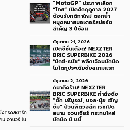
“𝗠𝗼𝘁𝗼𝗚𝗣” ประกาศเลือก
“ไทย” เปิดศึกฤดูกาล 2027
ต้อนรับกติกาใหม่ ตอกย้ำ
หมุดหมายมอเตอร์สปอร์ต
สำคัญ 3 ปีซ้อน
มิถุนายน 21, 2026
เปิดซีซั่นเดือด! NEXZTER
BRIC SUPERBIKE 2026
"มิกซ์-ธนัช" พลิกเฉือนนักบิด
โมโตทูประเดิมชัยสนามแรก
มิถุนายน 2, 2026
ก็มาดิคร้าบ! NEXZTER
BRIC SUPERBIKE ทำถึงดึง
“ตั๊ก บริบูรณ์, บอล-นุ้ย เชิญ
ยิ้ม” ป่วนพิตวอล์ค เรซเปิด
ึ่งกริดสตาร์ท
สนาม ชวนเชียร์ กระทบไหล่
นักบิด มิ.ย.นี้
ีม อานัวร์ ใน