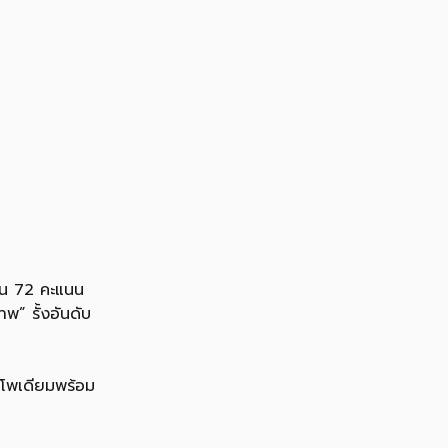
ิ้น 72 คะแนน
พ” รั้งอันดับ
้นโพเดียมพร้อม