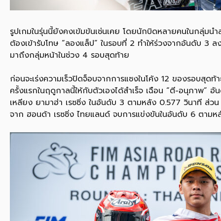
รูปเกมในรุ่นนี้ยังคงเข้มข้นเช่นเคย โดยนักบิดหลายคนในกลุ่มนำ
ต้องเข้ารับโทษ “ลองแล็ป” ในรอบที่ 2 ทำให้ร่วงจากอันดับ 3 ลง
มาถึงกลุ่มหน้าในช่วง 4 รอบสุดท้าย
ก่อนจะเร่งความเร็วปิดจ็อบจากการแซงในโค้ง 12 ของรอบสุดท้าย
ครั้งแรกในฤดูกาลนี้ให้กับตัวเองได้สำเร็จ เฉือน “ตี-อนุภาพ” อ
เหลียง ยามาฮ่า เรซซิ่ง ในอันดับ 3 ตามหลัง 0.577 วินาที ส่ว
จาก ฮอนด้า เรซซิ่ง ไทยแลนด์ จบการแข่งขันในอันดับ 6 ตามหล