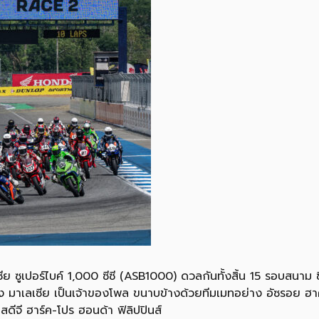
ีย ซูเปอร์ไบค์ 1,000 ซีซี (ASB1000) ดวลกันทั้งสิ้น 15 รอบสนาม ซ
ซิ่ง มาเลเซีย เป็นเจ้าของโพล ขนาบข้างด้วยทีมเมทอย่าง อัซรอย ฮาค
อสดีจี ฮาร์ค-โปร ฮอนด้า ฟิลิปปินส์