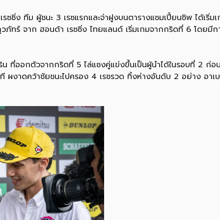
รซซิ่ง ทีม ผู้ชนะ 3 เรซแรกและจ่าฝูงบนตารางแชมเปี้ยนชิพ ได้เริ่มเ
ภูวภัทร์ จาก ฮอนด้า เรซซิ่ง ไทยแลนด์ เริ่มเกมจากกริดที่ 6 โดยมีกา
ี่ออกตัวจากกริดที่ 5 ไล่แซงคู่แข่งขึ้นเป็นผู้นำได้ในรอบที่ 2 ก่อ
าที ผงาดคว้าชัยชนะไปครอง 4 เรซรวด ทิ้งห่างอันดับ 2 อย่าง อาเบ