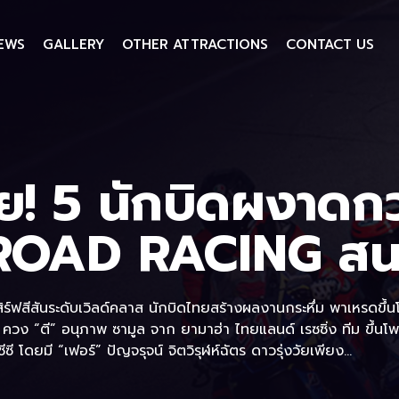
EWS
GALLERY
OTHER ATTRACTIONS
CONTACT US
ีย! 5 นักบิดผงาดก
 ROAD RACING สน
 เสิร์ฟสีสันระดับเวิลด์คลาส นักบิดไทยสร้างผลงานกระหึ่ม พาเหรดขึ
ี ควง “ตี” อนุภาพ ซามูล จาก ยามาฮ่า ไทยแลนด์ เรซซิ่ง ทีม ขึ้นโ
ซี โดยมี “เฟอร์” ปัญจรุจน์ จิตวิรุฬห์ฉัตร ดาวรุ่งวัยเพียง...