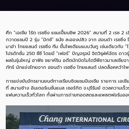
ศึก “เอเชีย โร้ด เรซซิ่ง แชมเปี้ยนชิพ 2026” สนามที่ 2 เรซ 2 
กวาดแชมป์ 2 รุ่น “มิกซ์” ธนัช ละอองปลิว จาก ฮอนด้า เรซซิ่ง
มาฮ่า ไทยแลนด์ เรซซิ่ง ทีม ขึ้นโพเดียมแบบวันทู เช่นเดียวกับ “
โปรดักชั่น 250 ซีซี โดยมี “เฟอร์” ปัญจรุจน์ จิตวิรุฬห์ฉัตร ดาว
ผลในรุ่นใหญ่ ฮาฟิซ ซยาห์ริน อดีตนักบิดโมโตจีพีชาวมาเลเซียจาก 
ภัทร์ นักแข่งไทยจาก ฮอนด้า เรซซิ่ง ไทยแลนด์ ปลดล็อคคว้าโ
การแข่งขันจักรยานยนต์ทางเรียบชิงแชมป์เอเชีย รายการ เอเชีย
ที่ สนามช้าง อินเตอร์เนชั่นแนล เซอร์กิต จ.บุรีรัมย์ ดวลความ
แฟนความเร็วทั่วโลก ทั้งผ่านการถ่ายทอดสดและแพลตฟอร์มออน