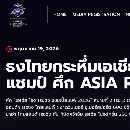
Skip
to
HOME
MEDIA REGISTRATION
N
content
พฤษภาคม 19, 2026
ธงไทยกระหึ่มเอเช
แชมป์ ศึก ASIA
ศึก “เอเชีย โร้ด เรซซิ่ง แชมเปี้ยนชิพ 2026” สนามที่ 2 เรซ 2
ฮอนด้า เรซซิ่ง ไทยแลนด์ ผงาดวินเนอร์ ซูเปอร์สปอร์ต 600 ซีซ
มาฮ่า ไทยแลนด์ เรซซิ่ง ทีม ที่บิดคว้าชัย เอเชีย โปรดักชั่น 250 ซี