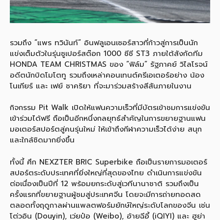
รวมถึง “แพร ทวินันท์” อินฟลูเอนเซอร์สาวที่ก้าวสู่การเป็นนัก
แข่งเต็มตัวในรุ่นซูเปอร์สต๊อก 1000 ซีซี ST3 ภายใต้สังกัดทีม
HONDA TEAM CHRISTMAS ของ “ฟิล์ม” รัฐภาคย์ วิไลโรจน์
อดีตนักบิดโมโตทู รวมถึงเหล่าคอนเทนต์ครีเอเตอร์อย่าง น้อง
โนเกียร์ และ เฟย์ ชาคริยา ที่จะมาร่วมสร้างสีสันภายในงาน
กิจกรรม Pit Walk เปิดให้แฟนความเร็วที่มีบัตรเข้าชมการแข่งขัน
เข้าร่วมได้ฟรี ถือเป็นอีกหนึ่งกลยุทธ์สำคัญในการขยายฐานแฟน
มอเตอร์สปอร์ตสู่คนรุ่นใหม่ ให้เข้าถึงกีฬาความเร็วได้ง่าย สนุก
และใกล้ชิดมากยิ่งขึ้น
ทั้งนี้ ศึก NEXZTER BRIC Superbike ถือเป็นรายการมอเตอร์
สปอร์ตระดับประเทศที่ยิ่งใหญ่ที่สุดของไทย ดำเนินการแข่งขัน
ต่อเนื่องเป็นปีที่ 12 พร้อมยกระดับสู่เวทีนานาชาติ รวมถึงเป็น
ครั้งแรกที่ขยายฐานผู้ชมสู่ประเทศจีน โดยจะมีการถ่ายทอดสด
ตลอดทั้งฤดูกาลผ่านแพลตฟอร์มยักษ์ใหญ่ระดับโลกของจีน เช่น
โต่วอิน (Douyin), เว่ยป๋อ (Weibo), อ้ายฉีอี้ (iQIYI) และ ฮูย่า