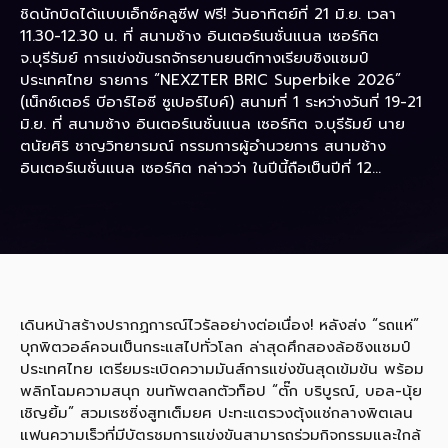
ชิดนักบิดได้แบบเอ็กซ์คลูซีฟ ฟรี! วันอาทิตย์ที่ 21 มิ.ย. เวลา
11.30-12.30 น. ที่ สนามช้าง อินเตอร์เนชั่นแนล เซอร์กิต
จ.บุรีรัมย์ การแข่งขันรถจักรยานยนต์ทางเรียบชิงแชมป์
ประเทศไทย รายการ “NEXZTER BRIC Superbike 2026”
(เน็กซ์เตอร์ บีอาร์ไอซี ซูเปอร์ไบค์) สนามที่ 1 ระหว่างวันที่ 19-21
มิ.ย. ที่ สนามช้าง อินเตอร์เนชั่นแนล เซอร์กิต จ.บุรีรัมย์ นาย
ตนัยศิริ ชาญวิทยารมณ์ กรรมการผู้อำนวยการ สนามช้าง
อินเตอร์เนชั่นแนล เซอร์กิต กล่าวว่า ในปีนี้ถือเป็นปีที่ 12...
เดินหน้าสร้างปรากฏการณ์ไวรัลอย่างต่อเนื่อง! หลังส่ง “รถแห่”
บุกพิตวอล์คจนเป็นกระแสไปทั่วโลก ล่าสุดศึกสองล้อชิงแชมป์
ประเทศไทย เตรียมระเบิดความมันส์การแข่งขันสุดเข้มข้น พร้อม
พลิกโฉมความสนุก ขนทัพตลกตัวท็อป “ตั๊ก บริบูรณ์, บอล-นุ้ย
เชิญยิ้ม” สวมเรซซิ่งสูทเต็มยศ ปะทะแตรวงตุ้งแช่กลางพิตเลน
แฟนความเร็วที่มีบัตรชมการแข่งขันสามารถร่วมกิจกรรมและใกล้