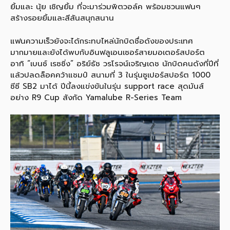
ยิ้มและ นุ้ย เชิญยิ้ม ที่จะมาร่วมพิตวอล์ค พร้อมชวนแฟนๆ
สร้างรอยยิ้มและสีสันสนุกสนาน
แฟนความเร็วยังจะได้กระทบไหล่นักบิดชื่อดังของประเทศ
มากมายและยังได้พบกับอินฟลูเอนเซอร์สายมอเตอร์สปอร์ต
อาทิ “เบนซ์ เรซซิ่ง” อริย์ธัช วรโรจน์เจริญเดช นักบิดคนดังที่ปีที่
แล้วปลดล็อคคว้าแชมป์ สนามที่ 3 ในรุ่นซูเปอร์สปอร์ต 1000
ซีซี SB2 มาได้ ปีนี้ลงแข่งขันในรุ่น support race สุดมันส์
อย่าง R9 Cup สังกัด Yamalube R-Series Team