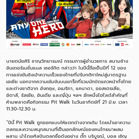
นายตนัยศิริ ชาญวิทยารมณ์ กรรมการผู้อำนวยการ สนามช้าง
อินเตอร์เนชั่นแนล เซอร์กิต กล่าวว่า ในปีนี้ถือเป็นปีที่ 12 ของ
การแข่งขันชิงเจ้าความเร็วของไทยที่ปรับกติกาใหม่สู่มาตรฐาน
เอเชีย นอกจากความเข้มข้นบนแทร็กที่รวมนักบิดแถวหน้าทั้งไทย
และต่างชาติจาก อังกฤษ, อเมริกา, แคนาดา, ออสเตรเลีย,
อิตาลี, รัสเซีย, อินเดีย และญี่ปุ่น ฯลฯ อีกหนึ่งไฮไลต์สำคัญที่
ห้ามพลาดคือกิจกรรม Pit Walk ในวันอาทิตย์ที่ 21 มิ.ย. เวลา
11.30-12.30 น.
“ปีนี้ Pit Walk ถูกออกแบบให้แตกต่างจากเดิม โดยนำเอาความ
ตลกและความสนุกสนานที่เป็นเอกลักษณ์ของคนไทยมาผสม
ผสาน นำโดยศิลปินตลกชื่อดังอย่าง ตั๊ก บริบูรณ์, บอล เชิญ