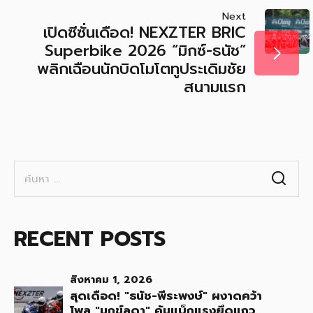
Next
เปิดซีซั่นเดือด! NEXZTER BRIC
Superbike 2026 “มิกซ์-ธนัช”
พลิกเฉือนนักบิดโมโตทูประเดิมชัย
สนามแรก
ค้นหา
สำหรับ:
RECENT POSTS
สิงหาคม 1, 2026
สุดเดือด! "ธนัช-พีระพงษ์" ผงาดคว้า
โพล "มุกข์ลดา" คัมแบ็กแรงยึดแถว