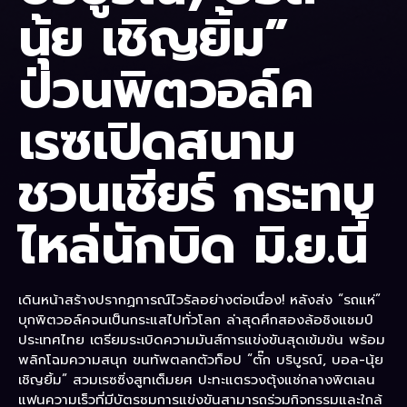
นุ้ย เชิญยิ้ม”
ป่วนพิตวอล์ค
เรซเปิดสนาม
ชวนเชียร์ กระทบ
ไหล่นักบิด มิ.ย.นี้
เดินหน้าสร้างปรากฏการณ์ไวรัลอย่างต่อเนื่อง! หลังส่ง “รถแห่”
บุกพิตวอล์คจนเป็นกระแสไปทั่วโลก ล่าสุดศึกสองล้อชิงแชมป์
ประเทศไทย เตรียมระเบิดความมันส์การแข่งขันสุดเข้มข้น พร้อม
พลิกโฉมความสนุก ขนทัพตลกตัวท็อป “ตั๊ก บริบูรณ์, บอล-นุ้ย
เชิญยิ้ม” สวมเรซซิ่งสูทเต็มยศ ปะทะแตรวงตุ้งแช่กลางพิตเลน
แฟนความเร็วที่มีบัตรชมการแข่งขันสามารถร่วมกิจกรรมและใกล้