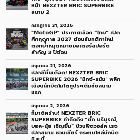
หน้า NEXZTER BRIC SUPERBIKE
สนาม 2
กรกฎาคม 31, 2026
“𝗠𝗼𝘁𝗼𝗚𝗣” ประกาศเลือก “ไทย” เปิด
ศึกฤดูกาล 2027 ต้อนรับกติกาใหม่
ตอกย้ำหมุดหมายมอเตอร์สปอร์ต
สำคัญ 3 ปีซ้อน
มิถุนายน 21, 2026
เปิดซีซั่นเดือด! NEXZTER BRIC
SUPERBIKE 2026 "มิกซ์-ธนัช" พลิก
เฉือนนักบิดโมโตทูประเดิมชัยสนาม
แรก
มิถุนายน 2, 2026
ก็มาดิคร้าบ! NEXZTER BRIC
SUPERBIKE ทำถึงดึง “ตั๊ก บริบูรณ์,
บอล-นุ้ย เชิญยิ้ม” ป่วนพิตวอล์ค เรซ
เปิดสนาม ชวนเชียร์ กระทบไหล่นักบิด
มิ.ย.นี้