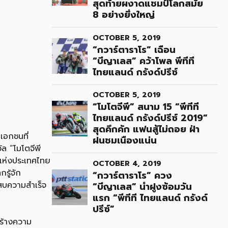
สุดท้ายผงาดแชมป์โลกสมัย
8 อย่างยิ่งใหญ่
OCTOBER 5, 2019
“กวาร์ตาราโร” เฉือน
“บีญาเลส” คว้าโพล พีทีที
ไทยแลนด์ กรังด์ปรีซ์
OCTOBER 5, 2019
“โมโตจีพี” สนาม 15 “พีทีที
ไทยแลนด์ กรังด์ปรีซ์ 2019”
สุดคึกคัก แฟนสู้ไม่ถอย ฝ่า
เอกชนที่
ฝนชมเนืองแน่น
ัล “โมโตจีพี
าแห่งประเทศไทย
OCTOBER 4, 2019
รู้จัก
“กวาร์ตาราโร” ควง
ะสบความสำเร็จ
“บีญาเลส” นำฝูงซ้อมวัน
แรก “พีทีที ไทยแลนด์ กรังด์
ปรีซ์”
สร้างความ