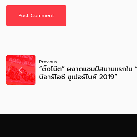
POST
Previous
“ติ๊งโน๊ต” ผงาดแชมป์สนามแรกใน “พ
NAVIGATION
บีอาร์ไอซี ซูเปอร์ไบค์ 2019”