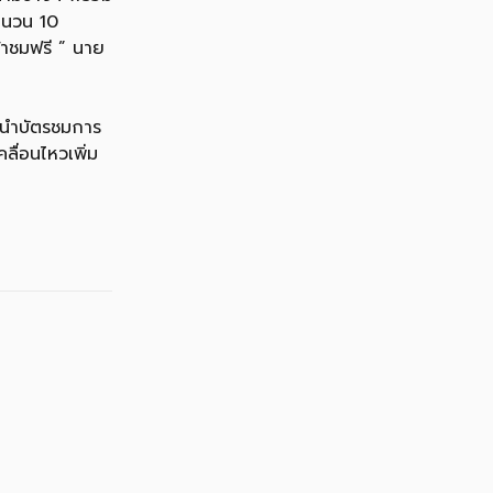
จำนวน 10
้าชมฟรี ” นาย
ห้นำบัตรชมการ
ลื่อนไหวเพิ่ม