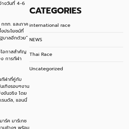
่างวันที่ 4-6
CATEGORIES
าง กกท. และภาค
international race
งประโยชน์ที่
ัฐบาลอีกด้วย”
NEWS
ถือโอกาสสำคัญ
Thai Race
อง การกีฬา
Uncategorized
ฬาที่คู่กับ
มบันเทิงรอบๆงาน
ข่งขันจริง โดย
รนดัล, แอนนี่
 มาร์ค มาร์เกซ
สนามช้างฯ พร้อม