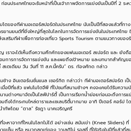
อนประเทศไทยจะรับหน้าที่เป็นเจ้าภาพจัดการแข่งขันเป็นปีที่ 2 ระหว
ติบโตของกีฬามอเตอร์สปอร์ตในประเทศไทย นับเป็นปีที่สองแล้วที่ท
ยานยนต์ที่ยิ่งใหญ่ที่สุดในโลกในการจัดการแข่งขันในประเทศไทย ซึ่
รส่งเสริมกีฬาเพื่อการท่องเที่ยว Sports Tourism ตามแนวทางของร
ั้งสำคัญ เราจะได้เห็นถึงความคึกคักของแฟนมอเตอร์ สเปอร์ต และ ยัง
พร้อมการการจัดการแข่งขัน และเผยถึงเป้าหมาย และบทบาทสำคัญข
ตเดียม วัน วันที่ 11 ส.ค.นี้ครับ” ดร. ก้องศักด กล่าว
ง อินเตอร์เนชั่นแนล เซอร์กิต กล่าวว่า กีฬามอเตอร์สปอร์ต เป็นกี
เมื่อปีที่แล้ว แฟนโมโตจีพี ที่ไปชมที่สนามช้างฯ คงจะเคยได้รับควา
สนานต่างๆมาจัดเป็นไลฟ์ปาร์ตี้ เป็นการเรียกน้ำย่อยก่อนจะถึงการแ
ได้กระทบไหล่ดาราและเซเลบริตี้มากมาย อาทิ ปีเตอร์ คอร์ป ไดเ
s นำทัพโดย “ตาล” รัชฎา นาคเจริญศรี
่จะหาจากที่ไหนในโลกไม่ได้ อย่างเช่น สนับเข่า (Knee Sliders) ที่
เซ็น หรือ หมวกสุดเท่ของ วาเลติโน่ รอสซี่ ที่ใช้จริงในปีที่แล้วที่