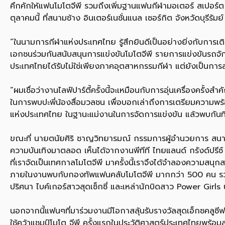
คึกคักให้แฟนโมโตจีพี รวมถึงเพิ่มฐานแฟนกีฬามอเตอร์ สเปอร์ต ก่
ตุลาคมนี้ ที่สนามช้าง อินเตอร์เนชั่นแนล เซอร์กิต จังหวัดบุรีรัมย์
“ในนามการกีฬาแห่งประเทศไทย รู้สึกยินดีเป็นอย่างยิ่งกับการเ
เอกชนร่วมกันสนับสนุนการแข่งขันโมโตจีพี รายการแข่งขันรถจักร
ประเทศไทยได้รับไม่ใช่เพียงภาคอุตสาหกรรมกีฬา แต่ยังเป็นกา
“ผมเชื่อว่างานไลฟ์ปาร์ตี้ครั้งนี้จะเหมือนกับการอุ่นเครื่องคร
ในการพบปะพี่น้องสื่อมวลชน เพื่อบอกเล่าถึงการเตรียมความ
แห่งประเทศไทย ในฐานะแม่งานในการจัดการแข่งขัน แล้วพบกันที่ สเ
ขณะที่ นายตนัยศิริ ชาญวิทยารมณ์ กรรมการผู้อำนวยการ สนามช้า
ความบันเทิงมาตลอด เห็นได้จากงานพีทีที ไทยแลนด์ กรังด์ปรีซ์ 
ที่เราจัดเป็นเทศกาลโมโตจีพี มาครั้งนี้เราจึงได้จำลองความสนุก
ภายในงานพบกับกองทัพแฟนคลับโมโตจีพี มากกว่า 500 คน รวมถึง
ปริศนา ไบค์เกอร์สาวสุดเซ็กซี่ และเหล่านักบิดสาว Power Girl
นอกจากนี้แฟนๆที่มาร่วมงานมีโอกาสลุ้นรับรางวัลสุดเอ็กซคลูซีฟที
ใช้คว้าแชมป์โมโต จีพี ครั้งแรกในประวัติศาสตร์ประเทศไทยพร้อมลาย