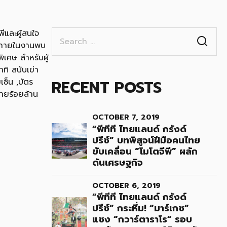
Search
และผู้สนใจ
for:
ีย ภายในงานพบ
ิเศษ สำหรับผู้
าทิ สนับเข่า
RECENT POSTS
เซ็น ,บัตร
ายร้อยล้าน
OCTOBER 7, 2019
“พีทีที ไทยแลนด์ กรังด์
ปรีซ์” บทพิสูจน์ฝีมือคนไทย
ขับเคลื่อน “โมโตจีพี” ผลัก
ดันเศรษฐกิจ
OCTOBER 6, 2019
“พีทีที ไทยแลนด์ กรังด์
ปรีซ์” กระหึ่ม! “มาร์เกซ”
แซง “กวาร์ตาราโร” รอบ