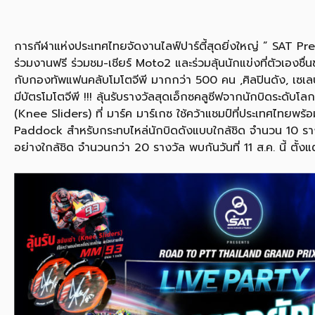
การกีฬาแห่งประเทศไทยจัดงานไลฟ์ปาร์ตี้สุดยิ่งใหญ่ ” SAT 
ร่วมงานฟรี ร่วมชม-เชียร์ Moto2 และร่วมลุ้นนักแข่งที่ตัวเองช
กับกองทัพแฟนคลับโมโตจีพี มากกว่า 500 คน ,ศิลปินดัง, เซเลบริ
มีบัตรโมโตจีพี !!! ลุ้นรับรางวัลสุดเอ็กซคลูซีฟจากนักบิดระดับโล
(Knee Sliders) ที่ มาร์ค มาร์เกซ ใช้คว้าแชมป์ที่ประเทศไทยพร้อ
Paddock สำหรับกระทบไหล่นักบิดดังแบบใกล้ชิด จำนวน 10 รา
อย่างใกล้ชิด จำนวนกว่า 20 รางวัล พบกันวันที่ 11 ส.ค. นี้ ตั