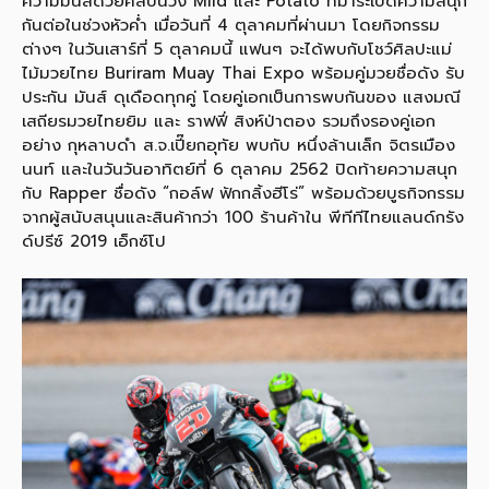
ความมันส์ด้วยศิลปินวง Mild และ Potato ที่มาระเบิดความสนุก
กันต่อในช่วงหัวค่ำ เมื่อวันที่ 4 ตุลาคมที่ผ่านมา โดยกิจกรรม
ต่างๆ ในวันเสาร์ที่ 5 ตุลาคมนี้ แฟนๆ จะได้พบกับโชว์ศิลปะแม่
ไม้มวยไทย Buriram Muay Thai Expo พร้อมคู่มวยชื่อดัง รับ
ประกัน มันส์ ดุเดือดทุกคู่ โดยคู่เอกเป็นการพบกันของ แสงมณี
เสถียรมวยไทยยิม และ ราฟฟี่ สิงห์ป่าตอง รวมถึงรองคู่เอก
อย่าง กุหลาบดำ ส.จ.เปี๊ยกอุทัย พบกับ หนึ่งล้านเล็ก จิตรเมือง
นนท์ และในวันวันอาทิตย์ที่ 6 ตุลาคม 2562 ปิดท้ายความสนุก
กับ Rapper ชื่อดัง “กอล์ฟ ฟักกลิ้งฮีโร่” พร้อมด้วยบูธกิจกรรม
จากผู้สนับสนุนและสินค้ากว่า 100 ร้านค้าใน พีทีทีไทยแลนด์กรัง
ด์ปรีซ์ 2019 เอ็กซ์โป