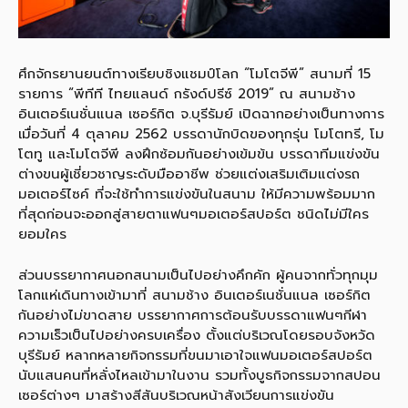
ศึกจักรยานยนต์ทางเรียบชิงแชมป์โลก “โมโตจีพี” สนามที่ 15
รายการ “พีทีที ไทยแลนด์ กรังด์ปรีซ์ 2019” ณ สนามช้าง
อินเตอร์เนชั่นแนล เซอร์กิต จ.บุรีรัมย์ เปิดฉากอย่างเป็นทางการ
เมื่อวันที่ 4 ตุลาคม 2562 บรรดานักบิดของทุกรุ่น โมโตทรี, โม
โตทู และโมโตจีพี ลงฝึกซ้อมกันอย่างเข้มข้น บรรดาทีมแข่งขัน
ต่างขนผู้เชี่ยวชาญระดับมืออาชีพ ช่วยแต่งเสริมเติมแต่งรถ
มอเตอร์ไซค์ ที่จะใช้ทำการแข่งขันในสนาม ให้มีความพร้อมมาก
ที่สุดก่อนจะออกสู่สายตาแฟนๆมอเตอร์สปอร์ต ชนิดไม่มีใคร
ยอมใคร
ส่วนบรรยากาศนอกสนามเป็นไปอย่างคึกคัก ผู้คนจากทั่วทุกมุม
โลกแห่เดินทางเข้ามาที่ สนามช้าง อินเตอร์เนชั่นแนล เซอร์กิต
กันอย่างไม่ขาดสาย บรรยากาศการต้อนรับบรรดาแฟนๆกีฬา
ความเร็วเป็นไปอย่างครบเครื่อง ตั้งแต่บริเวณโดยรอบจังหวัด
บุรีรัมย์ หลากหลายกิจกรรมที่ขนมาเอาใจแฟนมอเตอร์สปอร์ต
นับแสนคนที่หลั่งไหลเข้ามาในงาน รวมทั้งบูธกิจกรรมจากสปอน
เซอร์ต่างๆ มาสร้างสีสันบริเวณหน้าสังเวียนการแข่งขัน