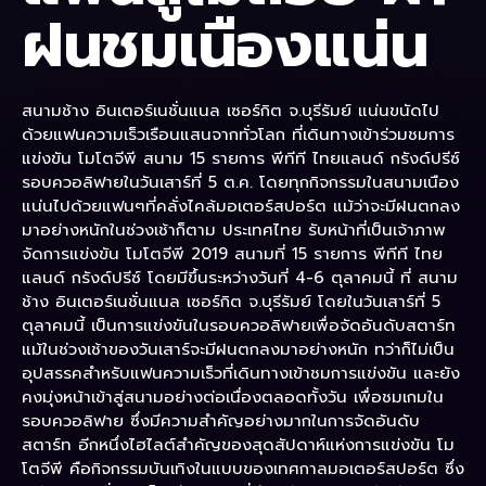
ฝนชมเนืองแน่น
สนามช้าง อินเตอร์เนชั่นแนล เซอร์กิต จ.บุรีรัมย์ แน่นขนัดไป
ด้วยแฟนความเร็วเรือนแสนจากทั่วโลก ที่เดินทางเข้าร่วมชมการ
แข่งขัน โมโตจีพี สนาม 15 รายการ พีทีที ไทยแลนด์ กรังด์ปรีซ์
รอบควอลิฟายในวันเสาร์ที่ 5 ต.ค. โดยทุกกิจกรรมในสนามเนือง
แน่นไปด้วยแฟนๆที่คลั่งไคล้มอเตอร์สปอร์ต แม้ว่าจะมีฝนตกลง
มาอย่างหนักในช่วงเช้าก็ตาม ประเทศไทย รับหน้าที่เป็นเจ้าภาพ
จัดการแข่งขัน โมโตจีพี 2019 สนามที่ 15 รายการ พีทีที ไทย
แลนด์ กรังด์ปรีซ์ โดยมีขึ้นระหว่างวันที่ 4-6 ตุลาคมนี้ ที่ สนาม
ช้าง อินเตอร์เนชั่นแนล เซอร์กิต จ.บุรีรัมย์ โดยในวันเสาร์ที่ 5
ตุลาคมนี้ เป็นการแข่งขันในรอบควอลิฟายเพื่อจัดอันดับสตาร์ท
แม้ในช่วงเช้าของวันเสาร์จะมีฝนตกลงมาอย่างหนัก ทว่าก็ไม่เป็น
อุปสรรคสำหรับแฟนความเร็วที่เดินทางเข้าชมการแข่งขัน และยัง
คงมุ่งหน้าเข้าสู่สนามอย่างต่อเนื่องตลอดทั้งวัน เพื่อชมเกมใน
รอบควอลิฟาย ซึ่งมีความสำคัญอย่างมากในการจัดอันดับ
สตาร์ท อีกหนึ่งไฮไลต์สำคัญของสุดสัปดาห์แห่งการแข่งขัน โม
โตจีพี คือกิจกรรมบันเทิงในแบบของเทศกาลมอเตอร์สปอร์ต ซึ่ง