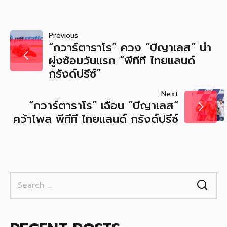
POST
Previous
“กวาร์ตาราโร” ควง “บีญาเลส” นำ
NAVIGATION
ฝูงซ้อมวันแรก “พีทีที ไทยแลนด์
กรังด์ปรีซ์”
Next
“กวาร์ตาราโร” เฉือน “บีญาเลส”
คว้าโพล พีทีที ไทยแลนด์ กรังด์ปรีซ์
Search
for: