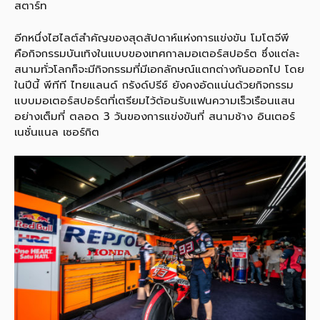
สตาร์ท
อีกหนึ่งไฮไลต์สำคัญของสุดสัปดาห์แห่งการแข่งขัน โมโตจีพี
คือกิจกรรมบันเทิงในแบบของเทศกาลมอเตอร์สปอร์ต ซึ่งแต่ละ
สนามทั่วโลกก็จะมีกิจกรรมที่มีเอกลักษณ์แตกต่างกันออกไป โดย
ในปีนี้ พีทีที ไทยแลนด์ กรังด์ปรีซ์ ยังคงอัดแน่นด้วยกิจกรรม
แบบมอเตอร์สปอร์ตที่เตรียมไว้ต้อนรับแฟนความเร็วเรือนแสน
อย่างเต็มที่ ตลอด 3 วันของการแข่งขันที่ สนามช้าง อินเตอร์
เนชั่นแนล เซอร์กิต