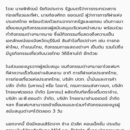
โดย นายพิพัฒน์ รัชกิจประการ รัฐมนตรีว่าการกระทรวงการ
ท่องเที่ยวและกีฬา, นายก้องศักด ยอดมณี ผู้ว่าการการกีฬาแห่ง
ประเทศไทย พร้อมด้วยตัวแทนจากภาครัฐและเอกชน เดินทางมา
เยี่ยมชมบูธกิจกรรมของผู้สนับสนุนบริเวณหน้าสนาม พร้อมร่วม
ทำกิจกรรมต่างๆมากมาย ซึ่งมีกิจกรรมที่แสดงถึงความเป็น
เอกลักษณ์ของจังหวัดบุรีรัมย์ สินค้าโอท็อปต่างๆ เช่น การทอ
ผ้าไหม, ทำขนมไทย, กิจกรรมการแสดงต่างๆ เป็นต้น รวมไปถึง
มีบูธกิจกรรมเกี่ยวกับมวยไทย วิถีอีสานใต้ อีกด้วย
ในส่วนของบูธจากผู้สนับสนุน ขนกิจกรรมต่างๆมาเอาใจแฟนๆ
กีฬาความเร็วกันอย่างล้นหลาม อาทิ การกีฬาแห่งประเทศไทย,
การท่องเที่ยวแห่งประเทศไทย, บริษัท ปตท. น้ำมันและการค้า
ปลีก จำกัด (มหาชน) หรือ โออาร์, กรมการขนส่งทางบก, บริษัท
ไทยเบฟเวอเรจ จำกัด (มหาชน) ผลิตภัณฑ์เครื่่องดื่มตราช้าง,
บริษัท เอ.พี.ฮอนด้า จำกัด, บริษัท ไทยยามาฮ่ามอเตอร์ จำกัด
ฯลฯ ซึ่งแฟนๆสามารถเข้าเยี่ยมชมและร่วมทำกิจกรรมของบูธผู้
สนับสนุนต่างๆได้ตลอด 3 วัน
นอกจากนี้ ยังมีคอนเสิร์ตจาก ช้าง มิวสิค คอนเน็คชั่น ประเดิม